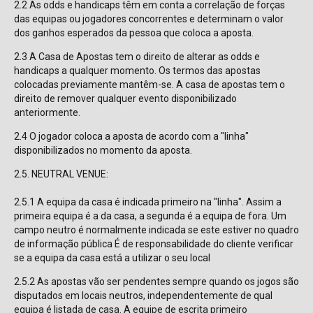
2.2 As odds e handicaps têm em conta a correlação de forças
das equipas ou jogadores concorrentes e determinam o valor
dos ganhos esperados da pessoa que coloca a aposta.
2.3 A Casa de Apostas tem o direito de alterar as odds e
handicaps a qualquer momento. Os termos das apostas
colocadas previamente mantêm-se. A casa de apostas tem o
direito de remover qualquer evento disponibilizado
anteriormente.
2.4 O jogador coloca a aposta de acordo com a "linha"
disponibilizados no momento da aposta.
2.5. NEUTRAL VENUE:
2.5.1 A equipa da casa é indicada primeiro na "linha". Assim a
primeira equipa é a da casa, a segunda é a equipa de fora. Um
campo neutro é normalmente indicada se este estiver no quadro
de informação pública É de responsabilidade do cliente verificar
se a equipa da casa está a utilizar o seu local
2.5.2 As apostas vão ser pendentes sempre quando os jogos são
disputados em locais neutros, independentemente de qual
equipa é listada de casa. A equipe de escrita primeiro