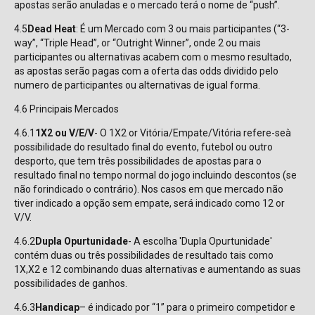
apostas serão anuladas e o mercado terá o nome de “push”.
4.5
Dead Heat
: É um Mercado com 3 ou mais participantes (“3-
way”, “Triple Head”, or “Outright Winner”, onde 2 ou mais
participantes ou alternativas acabem com o mesmo resultado,
as apostas serão pagas com a oferta das odds dividido pelo
numero de participantes ou alternativas de igual forma.
4.6 Principais Mercados
4.6.1
1X2 ou V/E/V
- O 1X2 or Vitória/Empate/Vitória refere-seà
possibilidade do resultado final do evento, futebol ou outro
desporto, que tem três possibilidades de apostas para o
resultado final no tempo normal do jogo incluindo descontos (se
não forindicado o contrário). Nos casos em que mercado não
tiver indicado a opção sem empate, será indicado como 12 or
V/V.
4.6.2
Dupla Opurtunidade
- A escolha 'Dupla Opurtunidade'
contém duas ou três possibilidades de resultado tais como
1X,X2 e 12 combinando duas alternativas e aumentando as suas
possibilidades de ganhos.
4.6.3
Handicap
– é indicado por “1” para o primeiro competidor e