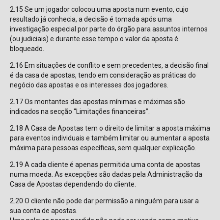
2.15 Se um jogador colocou uma aposta num evento, cujo
resultado já conhecia, a decisão é tomada após uma
investigação especial por parte do órgão para assuntos internos
(ou judiciais) e durante esse tempo o valor da aposta é
bloqueado.
2.16 Em situações de conflito e sem precedentes, a decisão final
é da casa de apostas, tendo em consideração as práticas do
negócio das apostas e os interesses dos jogadores.
2.17 Os montantes das apostas mínimas e máximas são
indicados na secção “Limitações financeiras”.
2.18 A Casa de Apostas tem o direito de limitar a aposta máxima
para eventos individuais e também limitar ou aumentar a aposta
máxima para pessoas específicas, sem qualquer explicação.
2.19 A cada cliente é apenas permitida uma conta de apostas
numa moeda. As excepções são dadas pela Administração da
Casa de Apostas dependendo do cliente.
2.20 O cliente não pode dar permissão a ninguém para usar a
sua conta de apostas.