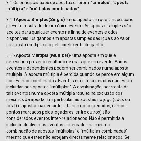
3.1 Os principais tipos de apostas diferem: "
simples
", "
aposta
múltipla
" e "
múltiplas combinadas
".
3.1.1
Aposta Simples
(Single)
- uma aposta em que é necessário
prever o resultado de um único evento. As apostas simples são
aceites para qualquer evento na linha de eventos e odds
disponíveis. Os ganhos em apostas simples são iguais ao valor
da aposta multiplicado pelo coeficiente de ganho.
3.1.2
Aposta Múltipla (Multibet)
- uma aposta em que é
necessário prever o resultado de mais que um evento. Vários
eventos independentes podem ser combinados numa aposta
múltipla. A aposta múltipla é perdida quando se perde em algum
dos eventos combinados. Eventos inter-relacionados não estão
incluídos nas apostas "múltiplas". A combinação incorrecta de
tais eventos numa aposta múltipla resulta na exclusão dos
mesmos da aposta. Em particular, as apostas no jogo (odds ou
total) e apostas na seguinte lista num jogo (períodos, cantos,
pontos marcados pelos jogadores, entre outros) são
considerados eventos inter-relacionados. Não é permitida a
inclusão de diversos eventos e mercados na mesma
combinação de apostas “múltiplas” e “múltiplas combinadas”
mesmo que estes não estejam directamente relacionados. Se