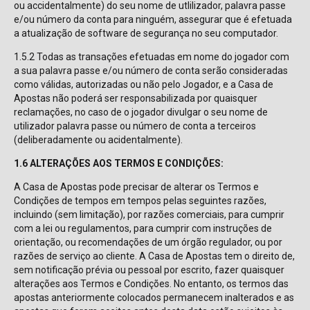
ou accidentalmente) do seu nome de utlilizador, palavra passe
e/ou número da conta para ninguém, assegurar que é efetuada
a atualização de software de segurança no seu computador.
1.5.2 Todas as transações efetuadas em nome do jogador com
a sua palavra passe e/ou número de conta serão consideradas
como válidas, autorizadas ou não pelo Jogador, e a Casa de
Apostas não poderá ser responsabilizada por quaisquer
reclamações, no caso de o jogador divulgar o seu nome de
utilizador palavra passe ou número de conta a terceiros
(deliberadamente ou acidentalmente).
1.6 ALTERAÇÕES AOS TERMOS E CONDIÇÕES:
A Casa de Apostas pode precisar de alterar os Termos e
Condições de tempos em tempos pelas seguintes razões,
incluindo (sem limitação), por razões comerciais, para cumprir
com a lei ou regulamentos, para cumprir com instruções de
orientação, ou recomendações de um órgão regulador, ou por
razões de serviço ao cliente. A Casa de Apostas tem o direito de,
sem notificação prévia ou pessoal por escrito, fazer quaisquer
alterações aos Termos e Condições. No entanto, os termos das
apostas anteriormente colocados permanecem inalterados e as