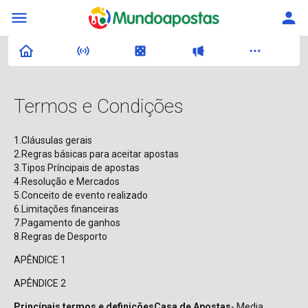
Termos e Condições
1.
Cláusulas gerais
2.
Regras básicas para aceitar apostas
3.
Tipos Príncipais de apostas
4.
Resolução e Mercados
5.
Conceito de evento realizado
6.
Limitações financeiras
7.
Pagamento de ganhos
8.
Regras de Desporto
APÊNDICE 1
APÊNDICE 2
Princípais termos e definições
Casa de Apostas
- Media