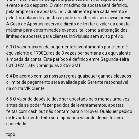
evento e do desporto. O valor máximo da aposta será definido,
pela empresa de apostas, individualmente para cada evento e
pelo formulário de apostas e pode ser alterado sem aviso prévio.
A Casa de Apostas reserva o direito de limitar o valor da aposta
máxima para determinados eventos, tal como a alteração dos
limites de apostas para clientes individuais sem aviso prévio.
6.3 O valor máximo de pagamento/levantamento por cliente é
equivalente a 1700Euros de 3 vezes por semana ou equivalente
à moeda da conta. Este período é definido entre Segunda-feira
00:00 GMT até Domingo as 23:59 GMT.
6.4 De acordo com as nossas regras quaisquer ganhos elevados
o limite de pagamento será avaliada pelo Gerente responsável
da conta VIP cliente.
6.5 O valor do depósito deve ser apostado pelo menos uma vez
antes de se poder fazer pedidos de levantamentos, apostas
feitas com cash out não contam para o rollover. Qualquer pedido
de levantamento feito sem apostar o valor do depósito será
cancelado.
topo