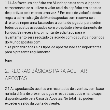
1.14 Ao fazer um depósito em Mundoapostas.com, o jogador
compromete-se a utilizar o valor total do depósito em apostas
desportivas pelo menos uma vez. * Em caso de violação desta
regra a administração do Mundoapostas.com reserva-se o
direito de impor uma taxa sobre a conta do jogador para cobrir
todos os custos associados com o depósito e levantamento de
fundos. Se necessário, o montante solicitado para o
levantamento será reduzido de acordo com os custos incorridos
do Mundoapostas.com.
* As probabilidades e os tipos de apostas não são importantes
para o presente regulamento.
topo
2. REGRAS BÁSICAS PARA ACEITAR
APOSTAS
2.1 As apostas são aceites em resultados de eventos, com base
na lista diária de próximos jogos e respetivas odds e handicaps
disponibilizado pela Casa de Apostas. No total não podem
exceder o saldo da conta do cliente.