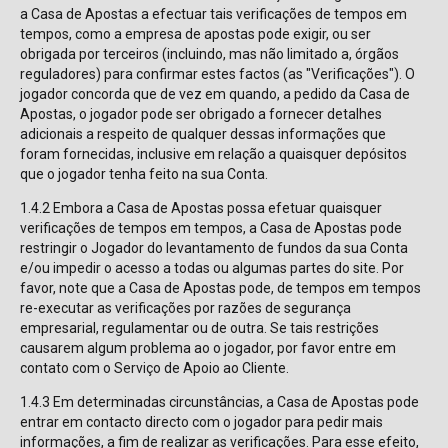
a Casa de Apostas a efectuar tais verificações de tempos em
tempos, como a empresa de apostas pode exigir, ou ser
obrigada por terceiros (incluindo, mas não limitado a, órgãos
reguladores) para confirmar estes factos (as "Verificações"). O
jogador concorda que de vez em quando, a pedido da Casa de
Apostas, o jogador pode ser obrigado a fornecer detalhes
adicionais a respeito de qualquer dessas informações que
foram fornecidas, inclusive em relação a quaisquer depósitos
que o jogador tenha feito na sua Conta.
1.4.2 Embora a Casa de Apostas possa efetuar quaisquer
verificações de tempos em tempos, a Casa de Apostas pode
restringir o Jogador do levantamento de fundos da sua Conta
e/ou impedir o acesso a todas ou algumas partes do site. Por
favor, note que a Casa de Apostas pode, de tempos em tempos
re-executar as verificações por razões de segurança
empresarial, regulamentar ou de outra. Se tais restrições
causarem algum problema ao o jogador, por favor entre em
contato com o Serviço de Apoio ao Cliente.
1.4.3 Em determinadas circunstâncias, a Casa de Apostas pode
entrar em contacto directo com o jogador para pedir mais
informações, a fim de realizar as verificações. Para esse efeito,