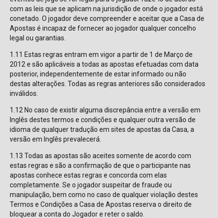
com as leis que se aplicam na jurisdição de onde o jogador está
conetado. O jogador deve compreender e aceitar que a Casa de
Apostas é incapaz de fornecer ao jogador qualquer concelho
legal ou garantias.
1.11 Estas regras entram em vigor a partir de 1 de Março de
2012 e são aplicáveis a todas as apostas efetuadas com data
posterior, independentemente de estar informado ou não
destas alterações. Todas as regras anteriores são considerados
inválidos.
1.12 No caso de existir alguma discrepância entre a versão em
Inglês destes termos e condições e qualquer outra versão de
idioma de qualquer tradução em sites de apostas da Casa, a
versão em Inglês prevalecerá.
1.13 Todas as apostas são aceites somente de acordo com
estas regras e são a confirmação de que o participante nas
apostas conhece estas regras e concorda com elas
completamente. Se o jogador suspeitar de fraude ou
manipulação, bem como no caso de qualquer violação destes
Termos e Condições a Casa de Apostas reserva o direito de
bloquear a conta do Jogador e reter o saldo.