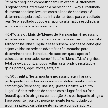
“2” para o segundo competidor em um evento. A alternativa
“Empate”talvez oferecida se o mercado for 3-way. O resultado
do evento handicap leva em conta a linha de handicap e é
determinada pela adição da linha de handicap para o resultado
real. Se o resultado obtido é a favor da alternativa escolhida, a
aposta é considerada como ganha.
4.6.4
Totais ou Mais de/Menos de
. Para ganhar, é necessário
advinhar se o numero marcado sera maior ou menor que o total
fornecido na linha ou igual a esse numero. Apenas os golos que
sejam válidos na rede do adversário são contados para
determinar o total individual. No caso, em que a aposta é
colocada em mercados como. "Total” e “Menos/Mais" significa
total de golos, pontos, jogos, voltas, sets, onde o resultado é
golos, pontos, jogos, voltas, sets, etc.
4.6.5
Outrights
. Nesta aposta, é necessário adivinhar se o
participante irá ganhar ou alcançar um determinado nível da
competição (Vencedor, Finalista, Quarto Finalista, ou outro
Lugar) e é determinado de acordo com o lugar final ou fase
(round) que irão atingir na competição. Se o participante atingir a
fase seguinte (round) e posteriormente for cancelado por
alguma razão, o cancelamento não sera considerado, e o