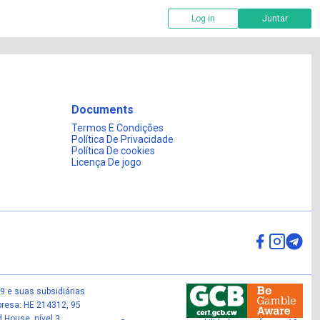
Log in
Juntar
Documents
Termos E Condições
Política De Privacidade
Política De cookies
Licença De jogo
9 e suas subsidiárias
presa: HE 214312, 95
 House, nível 3,