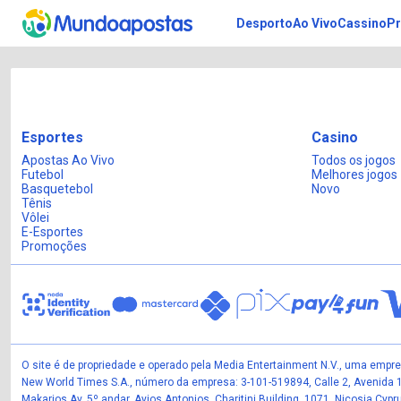
Desporto
Ao Vivo
Cassino
P
Esportes
Casino
Apostas Ao Vivo
Todos os jogos
Futebol
Melhores jogos
Basquetebol
Novo
Tênis
Vôlei
E-Esportes
Promoções
O site é de propriedade e operado pela Media Entertainment N.V., uma emp
New World Times S.A., número da empresa: 3-101-519894, Calle 2, Avenida 1
Makarios Av. 5º andar, Ayios Antonios, Charitini Building, 1071, Nicosia Cyp