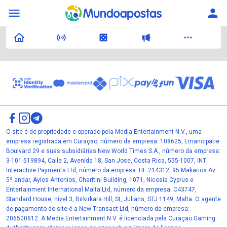
O site é de propriedade e operado pela Media Entertainment N.V., uma
empresa registrada em Curaçao, número da empresa: 108625, Emancipatie
Boulvard 29 e suas subsidiárias New World Times S.A., número da empresa:
3-101-519894, Calle 2, Avenida 18, San Jose, Costa Rica, 555-1007, INT
Interactive Payments Ltd, número da empresa: HE 214312, 95 Makarios Av.
5º andar, Ayios Antonios, Charitini Building, 1071, Nicosia Cyprus e
Entertainment International Malta Ltd, número da empresa: C43747,
Standard House, nível 3, Birkirkara Hill, St, Julians, STJ 1149, Malta. O agente
de pagamento do site é a New Transact Ltd, número da empresa:
206500612. A Media Entertainment N.V. é licenciada pela Curaçao Gaming