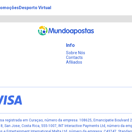
romoções
Desporto Virtual
Info
Sobre Nós
Contacts
Afiliados
resa registrada em Curaçao, número da empresa: 108625, Emancipatie Boulvard 2
8, San Jose, Costa Rica, 555-1007, INT Interactive Payments Ltd, número da em
rus e Entertainment International Malta Ltd, número da empresa: C43747, Standard