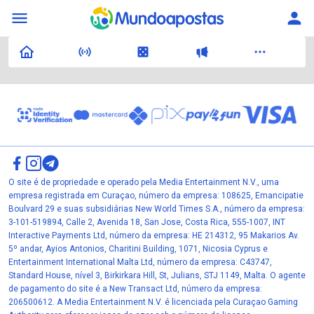
O site é de propriedade e operado pela Media Entertainment N.V., uma
empresa registrada em Curaçao, número da empresa: 108625, Emancipatie
Boulvard 29 e suas subsidiárias New World Times S.A., número da empresa:
3-101-519894, Calle 2, Avenida 18, San Jose, Costa Rica, 555-1007, INT
Interactive Payments Ltd, número da empresa: HE 214312, 95 Makarios Av.
5º andar, Ayios Antonios, Charitini Building, 1071, Nicosia Cyprus e
Entertainment International Malta Ltd, número da empresa: C43747,
Standard House, nível 3, Birkirkara Hill, St, Julians, STJ 1149, Malta. O agente
de pagamento do site é a New Transact Ltd, número da empresa:
206500612. A Media Entertainment N.V. é licenciada pela Curaçao Gaming