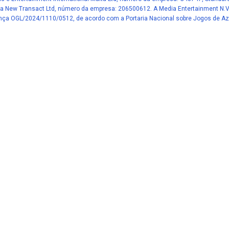
e é a New Transact Ltd, número da empresa: 206500612. A Media Entertainment N.V.
cença OGL/2024/1110/0512, de acordo com a Portaria Nacional sobre Jogos de A