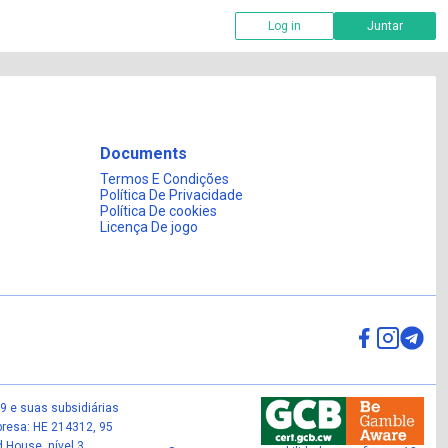
Log in
Juntar
Documents
Termos E Condições
Política De Privacidade
Política De cookies
Licença De jogo
9 e suas subsidiárias
presa: HE 214312, 95
 House, nível 3,