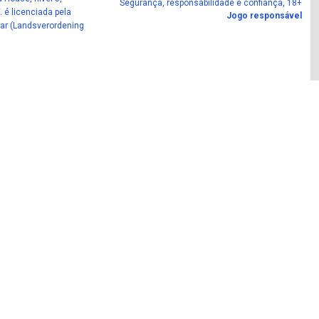
Segurança, responsabilidade e confiança, 18+
 é licenciada pela
Jogo responsável
zar (Landsverordening