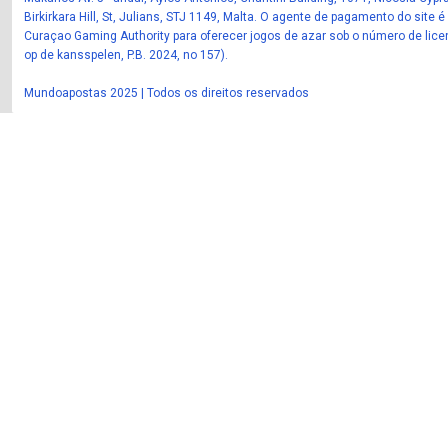
Birkirkara Hill, St, Julians, STJ 1149, Malta. O agente de pagamento do sit
Curaçao Gaming Authority para oferecer jogos de azar sob o número de li
op de kansspelen, P.B. 2024, no 157).
Mundoapostas 2025 | Todos os direitos reservados