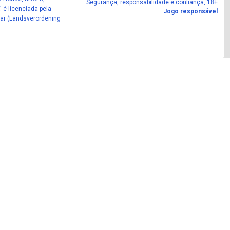
Segurança, responsabilidade e confiança, 18+
 é licenciada pela
Jogo responsável
zar (Landsverordening