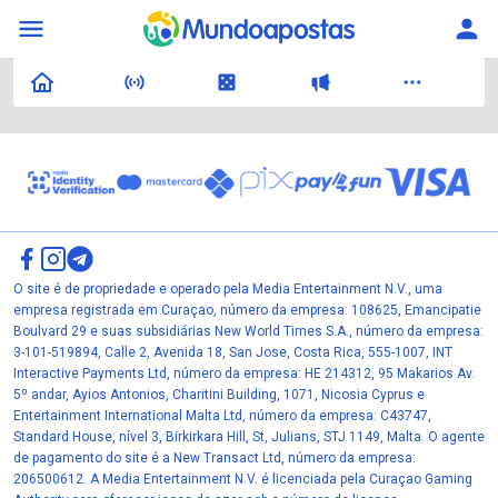
O site é de propriedade e operado pela Media Entertainment N.V., uma
empresa registrada em Curaçao, número da empresa: 108625, Emancipatie
Boulvard 29 e suas subsidiárias New World Times S.A., número da empresa:
3-101-519894, Calle 2, Avenida 18, San Jose, Costa Rica, 555-1007, INT
Interactive Payments Ltd, número da empresa: HE 214312, 95 Makarios Av.
5º andar, Ayios Antonios, Charitini Building, 1071, Nicosia Cyprus e
Entertainment International Malta Ltd, número da empresa: C43747,
Standard House, nível 3, Birkirkara Hill, St, Julians, STJ 1149, Malta. O agente
de pagamento do site é a New Transact Ltd, número da empresa:
206500612. A Media Entertainment N.V. é licenciada pela Curaçao Gaming