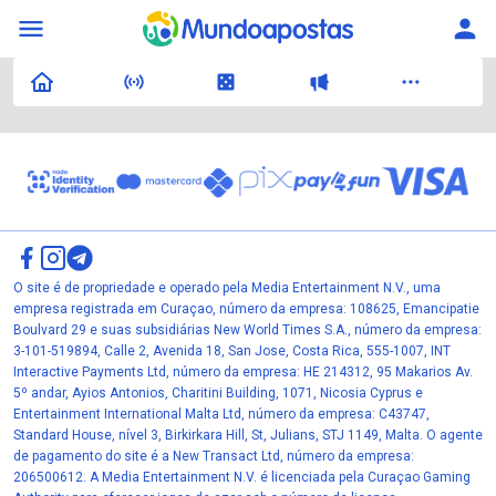
O site é de propriedade e operado pela Media Entertainment N.V., uma
empresa registrada em Curaçao, número da empresa: 108625, Emancipatie
Boulvard 29 e suas subsidiárias New World Times S.A., número da empresa:
3-101-519894, Calle 2, Avenida 18, San Jose, Costa Rica, 555-1007, INT
Interactive Payments Ltd, número da empresa: HE 214312, 95 Makarios Av.
5º andar, Ayios Antonios, Charitini Building, 1071, Nicosia Cyprus e
Entertainment International Malta Ltd, número da empresa: C43747,
Standard House, nível 3, Birkirkara Hill, St, Julians, STJ 1149, Malta. O agente
de pagamento do site é a New Transact Ltd, número da empresa:
206500612. A Media Entertainment N.V. é licenciada pela Curaçao Gaming