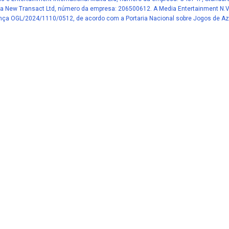
e é a New Transact Ltd, número da empresa: 206500612. A Media Entertainment N.V.
cença OGL/2024/1110/0512, de acordo com a Portaria Nacional sobre Jogos de A