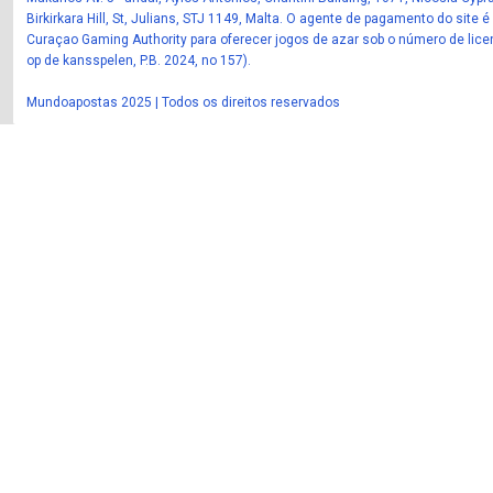
Birkirkara Hill, St, Julians, STJ 1149, Malta. O agente de pagamento do sit
Curaçao Gaming Authority para oferecer jogos de azar sob o número de li
op de kansspelen, P.B. 2024, no 157).
Mundoapostas 2025 | Todos os direitos reservados