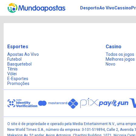
Desporto
Ao Vivo
Cassino
P
Esportes
Casino
Apostas Ao Vivo
Todos os jogos
Futebol
Melhores jogos
Basquetebol
Novo
Tênis
Vôlei
E-Esportes
Promoções
O site é de propriedade e operado pela Media Entertainment N.V., uma emp
New World Times S.A., número da empresa: 3-101-519894, Calle 2, Avenida 1
Makarios Av. 5º andar, Ayios Antonios, Charitini Building, 1071, Nicosia Cyp