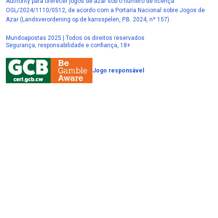
Authority para oferecer jogos de azar sob o número de licença
OGL/2024/1110/0512, de acordo com a Portaria Nacional sobre Jogos de
Azar (Landsverordening op de kansspelen, P.B. 2024, nº 157).
Mundoapostas 2025 | Todos os direitos reservados
Segurança, responsabilidade e confiança, 18+
Jogo responsável