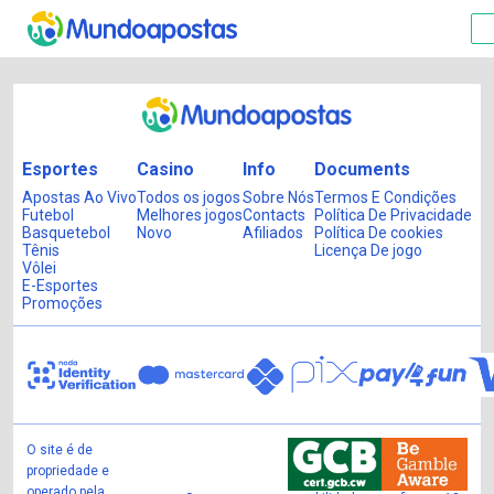
Desporto
Ao Vivo
Cassino
P
Esportes
Casino
Info
Documents
Apostas Ao Vivo
Todos os jogos
Sobre Nós
Termos E Condições
Futebol
Melhores jogos
Contacts
Política De Privacidade
Basquetebol
Novo
Afiliados
Política De cookies
Tênis
Licença De jogo
Vôlei
E-Esportes
Promoções
O site é de
propriedade e
operado pela