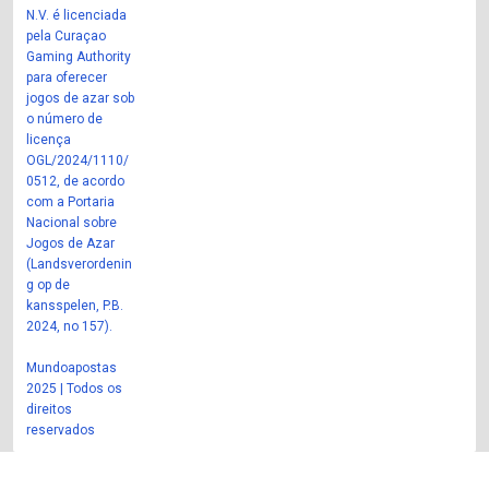
N.V. é licenciada
pela Curaçao
Gaming Authority
para oferecer
jogos de azar sob
o número de
licença
OGL/2024/1110/
0512, de acordo
com a Portaria
Nacional sobre
Jogos de Azar
(Landsverordenin
g op de
kansspelen, P.B.
2024, no 157).
Mundoapostas
2025 | Todos os
direitos
reservados