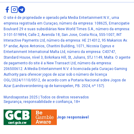
O site é de propriedade e operado pela Media Entertainment N.V., uma
empresa registrada em Curaçao, número da empresa: 108625, Emancipatie
Boulvard 29 e suas subsidiárias New World Times S.A., número da empresa:
3-101-519894, Calle 2, Avenida 18, San Jose, Costa Rica, 555-1007, INT
Interactive Payments Ltd, número da empresa: HE 214312, 95 Makarios Av.
5º andar, Ayios Antonios, Charitini Building, 1071, Nicosia Cyprus e
Entertainment International Malta Ltd, número da empresa: C43747,
Standard House, nível 3, Birkirkara Hill, St, Julians, STJ 1149, Malta. O agente
de pagamento do site é a New Transact Ltd, número da empresa:
206500612. A Media Entertainment N.V. é licenciada pela Curaçao Gaming
Authority para oferecer jogos de azar sob o número de licença
OGL/2024/1110/0512, de acordo com a Portaria Nacional sobre Jogos de
Azar (Landsverordening op de kansspelen, P.B. 2024, nº 157).
Mundoapostas 2025 | Todos os direitos reservados
Segurança, responsabilidade e confiança, 18+
Jogo responsável